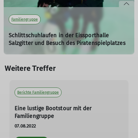
Familiengruppe
Schlittschuhlaufen in der Eissporthalle
Salzgitter und Besuch des Piratenspielplatzes
29.01.2023
Weitere Treffer
mehr erfahren
Berichte Familiengruppe
Eine lustige Bootstour mit der
Familiengruppe
07.08.2022