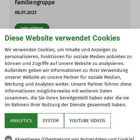
Familiengruppe
06.01.2023
mehr erfahren
Diese Website verwendet Cookies
Wir verwenden Cookies, um Inhalte und Anzeigen zu
Andere Themen
personalisieren, Funktionen für soziale Medien anbieten zu
können und Zugriffe auf unsere Website zu analysieren.
Aktuelles
Berichte Mountainbiker
Berichte Wandergruppe
Außerdem geben wir Informationen zu Ihrer Verwendung
unserer Website an unsere Partner für soziale Medien,
Kanugruppe
Kanutour
Klettergruppe
Malepartushütte
Werbung und Analysen weiter. Unsere Partner führen diese
Informationen möglicherweise mit weiteren Daten
Mountainbiker
Skigruppe
Wandergruppe
Wanderung
zusammen, die Sie ihnen bereitgestellt haben oder die sie
im Rahmen Ihrer Nutzung der Dienste gesammelt haben.
ANALYTICS
SYSTEM
YOUTUBE VIDEOS
Aktuelles
Referate
Akzeptieren (Übertragung von Nutzerdaten und Cookie)