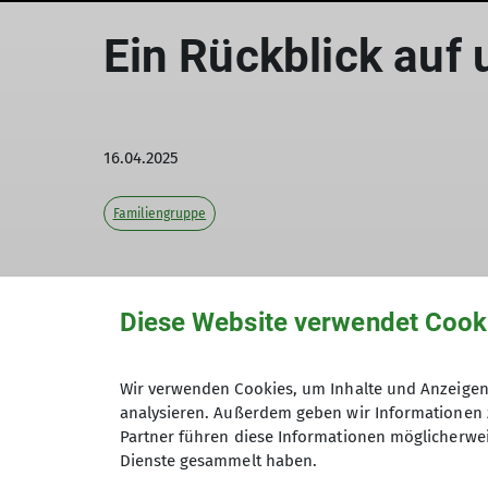
Ein Rückblick auf 
16.04.2025
Familiengruppe
Diese Website verwendet Cook
Leider müssen wir mitteilen, dass wir die 
mehr fortführen können. Aufgrund unsere
nicht genügend Zeit, um die Aktivitäten u
Wir verwenden Cookies, um Inhalte und Anzeigen 
gewohnt zu gestalten.
analysieren. Außerdem geben wir Informationen 
Partner führen diese Informationen möglicherwei
Rückblickend auf die Zeit, die wir gemein
Dienste gesammelt haben.
Freude sagen, dass wir viele unvergesslich