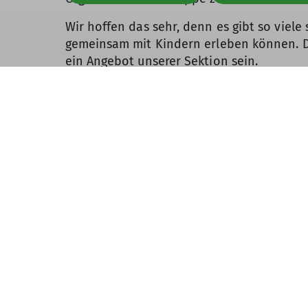
Wir hoffen das sehr, denn es gibt so viele
gemeinsam mit Kindern erleben können. Di
ein Angebot unserer Sektion sein.
Bei Fragen oder für weitere Informationen
danken allen für die wunderbare Zeit und
miteinander hatten.
Viele Grüße Angela & Sebastian
Aktuelles
Refe
Alle Termine
Vortrags