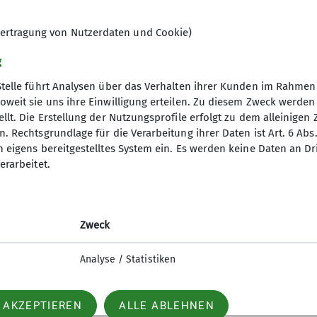
ertragung von Nutzerdaten und Cookie)
erwegs zu sein, hat uns viel Spaß
g
renzen testen und uns gegenseitig
Stelle führt Analysen über das Verhalten ihrer Kunden im Rahmen
oweit sie uns ihre Einwilligung erteilen. Zu diesem Zweck werde
 faszinierenden Höhlen war ein
llt. Die Erstellung der Nutzungsprofile erfolgt zu dem alleinigen 
eit auch dieser Natur bewundern
. Rechtsgrundlage für die Verarbeitung ihrer Daten ist Art. 6 Abs. 
n eigens bereitgestelltes System ein. Es werden keine Daten an D
mel waren unvergesslich und haben
erarbeitet.
chön: Gemeinsam frühstücken und
Zweck
cht nur lehrreich, sondern auch ein
Analyse / Statistiken
tostrecke zusammengestellt. Viel
ht motiviert es jemanden die
 AKZEPTIEREN
ALLE ABLEHNEN
.