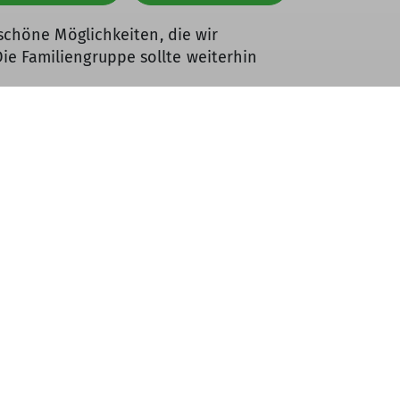
 schöne Möglichkeiten, die wir
e Familiengruppe sollte weiterhin
 stehen wir gerne zur Verfügung. Wir
 die schönen Erinnerungen, die wir
rate
Gruppen
referat
Familiengruppe