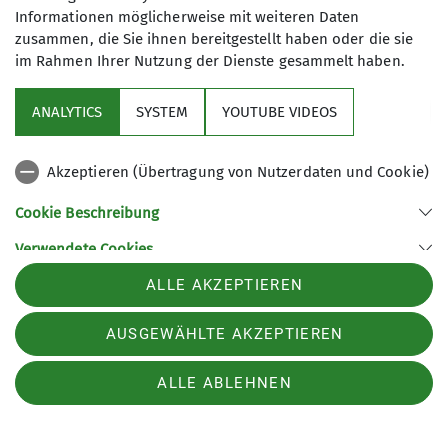
Informationen möglicherweise mit weiteren Daten
zusammen, die Sie ihnen bereitgestellt haben oder die sie
im Rahmen Ihrer Nutzung der Dienste gesammelt haben.
Aktuelles
ANALYTICS
SYSTEM
YOUTUBE VIDEOS
Referate
Akzeptieren (Übertragung von Nutzerdaten und Cookie)
Gruppen
Cookie Beschreibung
Verwendete Cookies
Sektion Hildesheim des Deutschen Alpenvereins e.V.
ALLE AKZEPTIEREN
Lerchenkamp 52
31137 Hildesheim
Telefon +495121134208
AUSGEWÄHLTE AKZEPTIEREN
Impressum
Datenschutz
Datenschutz-Einstellungen
ALLE ABLEHNEN
Erklärung zur Barrierefreiheit