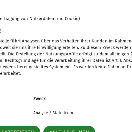
mehr erfahren
ertragung von Nutzerdaten und Cookie)
g
Stelle führt Analysen über das Verhalten ihrer Kunden im Rahmen
oweit sie uns ihre Einwilligung erteilen. Zu diesem Zweck werde
llt. Die Erstellung der Nutzungsprofile erfolgt zu dem alleinigen 
. Rechtsgrundlage für die Verarbeitung ihrer Daten ist Art. 6 Abs. 
rate
Gruppen
n eigens bereitgestelltes System ein. Es werden keine Daten an D
erarbeitet.
referat
Familiengruppe
ima
Kanugruppe
usbildung
Wandergruppe
Mountainbiker
Zweck
Jugendgruppe
Klettergruppe
Analyse / Statistiken
Skigruppe
Projektgruppen