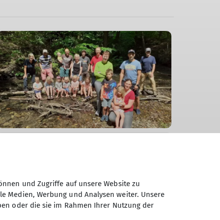
Familiengruppe
Berichte Familiengruppe
2022 - ein Jahr der Abenteuer mit
önnen und Zugriffe auf unsere Website zu
der Familiengruppe
ale Medien, Werbung und Analysen weiter. Unsere
ben oder die sie im Rahmen Ihrer Nutzung der
06.01.2023