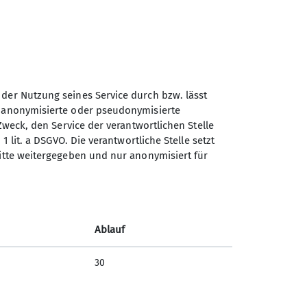
mehr erfahren
 der Nutzung seines Service durch bzw. lässt
n anonymisierte oder pseudonymisierte
Sektion Hildesheim des
Zweck, den Service der verantwortlichen Stelle
Deutschen Alpenvereins e.V.
1 lit. a DSGVO. Die verantwortliche Stelle setzt
ritte weitergegeben und nur anonymisiert für
Lerchenkamp 52
31137 Hildesheim
Telefon +495121134208
Ablauf
30