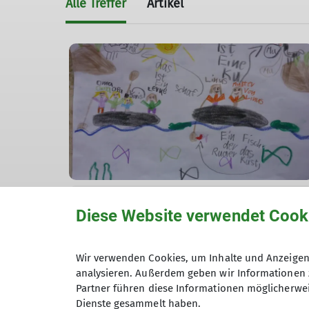
Alle Treffer
Artikel
Diese Website verwendet Cook
Berichte Familiengruppe
Eine lustige Bootstour mit der
Wir verwenden Cookies, um Inhalte und Anzeigen 
Familiengruppe
analysieren. Außerdem geben wir Informationen 
Partner führen diese Informationen möglicherwei
07.08.2022
Dienste gesammelt haben.