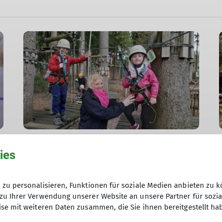
ies
Berichte Familiengruppe
Familiengruppe 2023
zu personalisieren, Funktionen für soziale Medien anbieten zu k
zu Ihrer Verwendung unserer Website an unsere Partner für sozi
Auch dieses Jahr hat die Familiengruppe
se mit weiteren Daten zusammen, die Sie ihnen bereitgestellt ha
wieder viel unternommen
02.10.2023