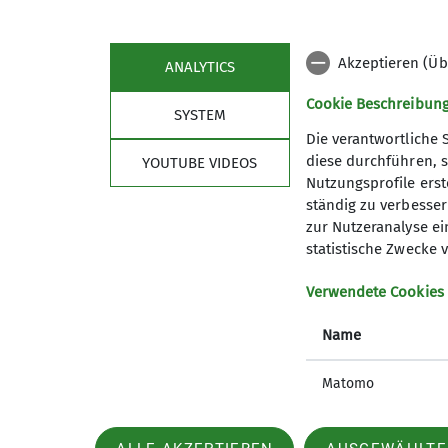
mehr erfahren
Akzeptieren (Üb
ANALYTICS
Cookie Beschreibun
SYSTEM
Die verantwortliche 
diese durchführen, s
YOUTUBE VIDEOS
Nutzungsprofile erste
ständig zu verbessern
Aktuelles
Refe
zur Nutzeranalyse ei
statistische Zwecke v
Alle Termine
Vortrags
Natur-Kl
Verwendete Cookies
Touren-A
Name
Matomo