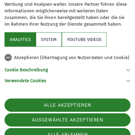
Werbung und Analysen weiter. Unsere Partner führen diese
Beschreibung Kanugruppe (Datenobjekt
Informationen möglicherweise mit weiteren Daten
Wir sind eine Gruppe von
zusammen, die Sie ihnen bereitgestellt haben oder die sie
erwachsenen Kanuwanderern/-innen,
im Rahmen Ihrer Nutzung der Dienste gesammelt haben.
die begeistert von diesem Natursport
sind und die Zeiten auf fließenden
ANALYTICS
SYSTEM
YOUTUBE VIDEOS
Aktuelles
und stehenden Gewässern in der
näheren (Innerste, Leine) und
Referate
Akzeptieren (Übertragung von Nutzerdaten und Cookie)
weiteren Umgebung (Weser, Aller,
Elbe) sehr genießen.
Cookie Beschreibung
Gruppen
Die beste Gelegenheit, uns und das
Verwendete Cookies
Paddeln kennenzulernen ist das
Feierabendpaddeln (FAP) auf unserem
Sektion Hildesheim des Deutschen Alpenvereins e.V.
Hausfluss – der Innerste – bzw. in den
ALLE AKZEPTIEREN
Lerchenkamp 52
Wintermonaten der
31137 Hildesheim
Kanugruppenstammtisch. Schaut
Telefon +495121134208
AUSGEWÄHLTE AKZEPTIEREN
einfach mal vorbei.
Mitzubringen sind lediglich Freude an
Impressum
Datenschutz
Datenschutz-Einstellungen
ALLE ABLEHNEN