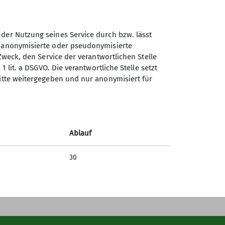
 der Nutzung seines Service durch bzw. lässt
n anonymisierte oder pseudonymisierte
Sektion Hildesheim des
Zweck, den Service der verantwortlichen Stelle
Deutschen Alpenvereins e.V.
1 lit. a DSGVO. Die verantwortliche Stelle setzt
ritte weitergegeben und nur anonymisiert für
Lerchenkamp 52
31137 Hildesheim
Telefon +495121134208
Ablauf
30