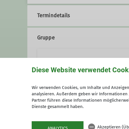
Termindetails
Gruppe
Wandern
Diese Website verwendet Cook
Wanderungen in der Region
Wir verwenden Cookies, um Inhalte und Anzeigen 
analysieren. Außerdem geben wir Informationen 
Anmeldung
Details
Partner führen diese Informationen möglicherwei
Dienste gesammelt haben.
Akzeptieren (Üb
ANALYTICS