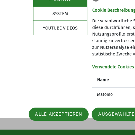
Cookie Beschreibun
SYSTEM
Die verantwortliche 
diese durchführen, s
YOUTUBE VIDEOS
Nutzungsprofile erste
ständig zu verbessern
Aktuelles
Refe
zur Nutzeranalyse ei
statistische Zwecke v
Alle Termine
Vortrags
Natur-Kl
Verwendete Cookies
Touren-A
Name
Matomo
ALLE AKZEPTIEREN
AUSGEWÄHLTE