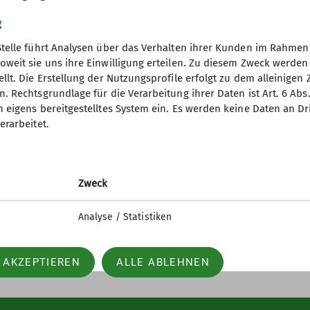
g
Stelle führt Analysen über das Verhalten ihrer Kunden im Rahmen
oweit sie uns ihre Einwilligung erteilen. Zu diesem Zweck werde
llt. Die Erstellung der Nutzungsprofile erfolgt zu dem alleinigen 
. Rechtsgrundlage für die Verarbeitung ihrer Daten ist Art. 6 Abs. 
rate
Gruppen
n eigens bereitgestelltes System ein. Es werden keine Daten an D
erarbeitet.
referat
Familiengruppe
ima
Kanugruppe
usbildung
Wandergruppe
Mountainbiker
Zweck
Jugendgruppe
Klettergruppe
Analyse / Statistiken
Skigruppe
Projektgruppen
 AKZEPTIEREN
ALLE ABLEHNEN