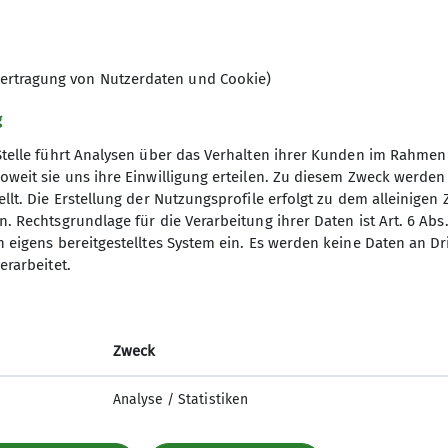
ertragung von Nutzerdaten und Cookie)
g
Stelle führt Analysen über das Verhalten ihrer Kunden im Rahmen
oweit sie uns ihre Einwilligung erteilen. Zu diesem Zweck werde
llt. Die Erstellung der Nutzungsprofile erfolgt zu dem alleinigen 
. Rechtsgrundlage für die Verarbeitung ihrer Daten ist Art. 6 Abs. 
rate
Gruppen
n eigens bereitgestelltes System ein. Es werden keine Daten an D
erarbeitet.
referat
Familiengruppe
ima
Kanugruppe
usbildung
Wandergruppe
Mountainbiker
Zweck
Jugendgruppe
Klettergruppe
Analyse / Statistiken
Skigruppe
Projektgruppen