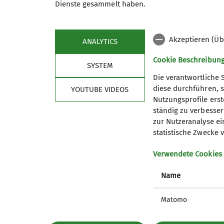
Dienste gesammelt haben.
Akzeptieren (Üb
ANALYTICS
Cookie Beschreibun
SYSTEM
Die verantwortliche 
diese durchführen, s
YOUTUBE VIDEOS
Nutzungsprofile erste
ständig zu verbessern
Aktuelles
Refe
zur Nutzeranalyse ei
statistische Zwecke v
Alle Termine
Vortrags
Natur-Kl
Verwendete Cookies
Touren-A
Name
Matomo