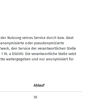
 der Nutzung seines Service durch bzw. lässt
n anonymisierte oder pseudonymisierte
Sektion Hildesheim des
Zweck, den Service der verantwortlichen Stelle
Deutschen Alpenvereins e.V.
1 lit. a DSGVO. Die verantwortliche Stelle setzt
ritte weitergegeben und nur anonymisiert für
Lerchenkamp 52
31137 Hildesheim
Telefon +495121134208
Ablauf
30