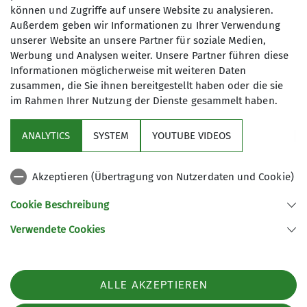
können und Zugriffe auf unsere Website zu analysieren.
Außerdem geben wir Informationen zu Ihrer Verwendung
unserer Website an unsere Partner für soziale Medien,
Gute Tradition ist bei der Potsdamer
Werbung und Analysen weiter. Unsere Partner führen diese
Schlösserfahrt auch das Kuchenbuffet bei der
Informationen möglicherweise mit weiteren Daten
Rückkehr zum Club. Und natürlich das Grillen und
zusammen, die Sie ihnen bereitgestellt haben oder die sie
die Suppe beim Abendessen, mit Diaschau vom
im Rahmen Ihrer Nutzung der Dienste gesammelt haben.
Tag und Musik, solange die Energie nach dem
kräftezehrenden Tag noch reicht.
ANALYTICS
SYSTEM
YOUTUBE VIDEOS
Akzeptieren (Übertragung von Nutzerdaten und Cookie)
Cookie Beschreibung
Verwendete Cookies
ALLE AKZEPTIEREN