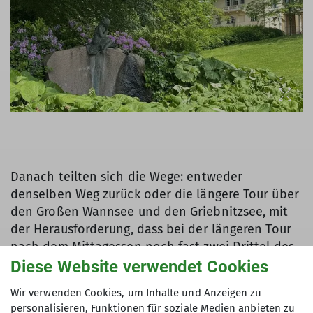
Danach teilten sich die Wege: entweder
denselben Weg zurück oder die längere Tour über
den Großen Wannsee und den Griebnitzsee, mit
der Herausforderung, dass bei der längeren Tour
nach dem Mittagessen noch fast zwei Drittel des
Tagespensums zu paddeln waren. Aber auch das
Diese Website verwendet Cookies
haben wir alle geschafft, jeweils in der passenden
Wir verwenden Cookies, um Inhalte und Anzeigen zu
Gruppe.
personalisieren, Funktionen für soziale Medien anbieten zu